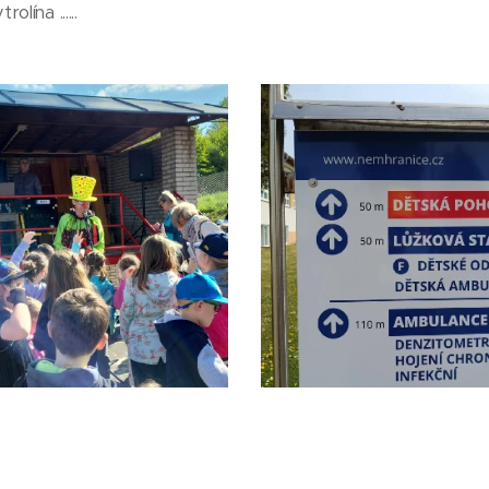
lína ......