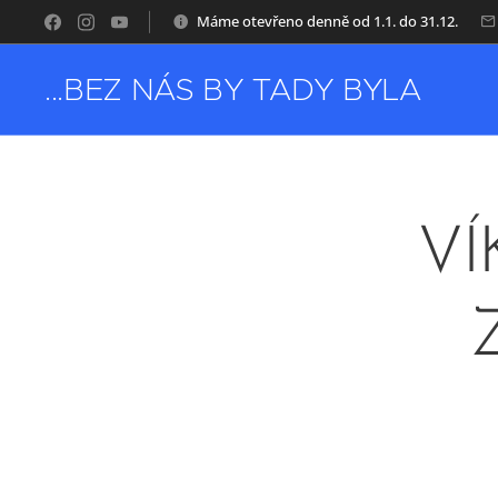
Máme otevřeno denně od 1.1. do 31.12.
...BEZ NÁS BY TADY BYLA
NUDA
VÍ