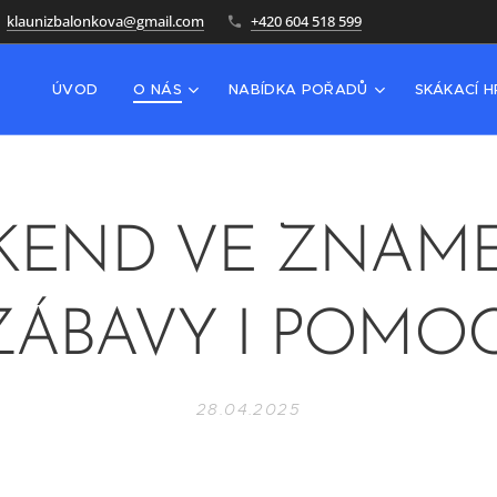
klaunizbalonkova@gmail.com
+420 604 518 599
ÚVOD
O NÁS
NABÍDKA POŘADŮ
SKÁKACÍ 
KEND VE ZNAM
ZÁBAVY I POMOC
28.04.2025