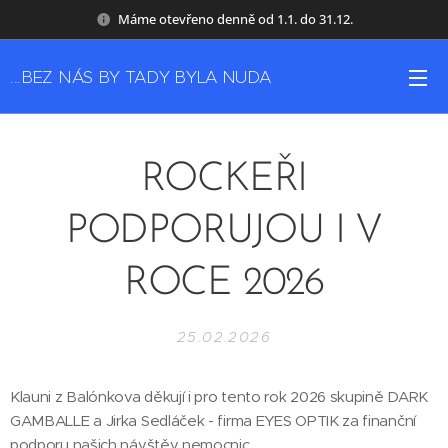
Máme otevřeno denně od 1.1. do 31.12.
...BEZ NÁS BY TADY BYLA NUDA
ROCKEŘI
PODPORUJOU I V
ROCE 2026
25.02.2026
Klauni z Balónkova děkují i pro tento rok 2026 skupině DARK
GAMBALLE a Jirka Sedláček - firma EYES OPTIK za finanční
podporu našich návštěv nemocnic....