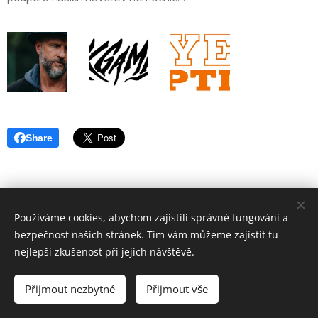
Share
Používáme cookies, abychom zajistili správné fungování a
bezpečnost našich stránek. Tím vám můžeme zajistit tu
nejlepší zkušenost při jejich návštěvě.
© 2022 Klauni z Balónkova
Přijmout nezbytné
Přijmout vše
Vytvořeno službou
Webnode
Cookies