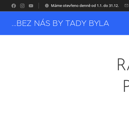
Máme otevřeno denně od 1.1. do 31.12.
...BEZ NÁS BY TADY BYLA
NUDA
R