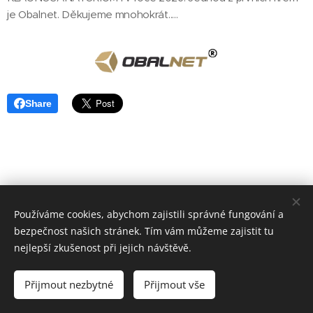
je Obalnet. Děkujeme mnohokrát.....
Share
Používáme cookies, abychom zajistili správné fungování a
bezpečnost našich stránek. Tím vám můžeme zajistit tu
nejlepší zkušenost při jejich návštěvě.
© 2022 Klauni z Balónkova
Přijmout nezbytné
Přijmout vše
Vytvořeno službou
Webnode
Cookies