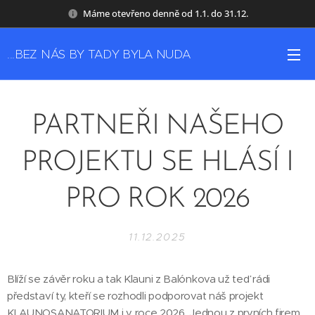
Máme otevřeno denně od 1.1. do 31.12.
...BEZ NÁS BY TADY BYLA NUDA
PARTNEŘI NAŠEHO
PROJEKTU SE HLÁSÍ I
PRO ROK 2026
11.12.2025
Blíží se závěr roku a tak Klauni z Balónkova už teď rádi
představí ty, kteří se rozhodli podporovat náš projekt
KLAUNOSANATORIUM i v roce 2026. Jednou z prvních firem