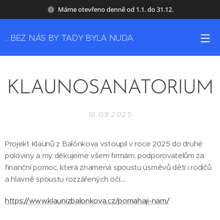
Máme otevřeno denně od 1.1. do 31.12.
...BEZ NÁS BY TADY BYLA NUDA
KLAUNOSANATORIUM
16.09.2025
Projekt Klaunů z Balónkova vstoupil v roce 2025 do druhé
poloviny a my děkujeme všem firmám, podporovatelům za
finanční pomoc, která znamená spoustu úsměvů dětí i rodičů
a hlavně spoustu rozzářených očí....
https://www.klaunizbalonkova.cz/pomahaji-nam/