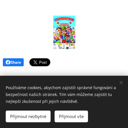
Share
Používáme cookies, abychom zajistili správné fungování a
bezpečnost našich stránek. Tím vám můžeme zajistit tu
nejlepší zkušenost při jejich návštěvě.
© 2022 Klauni z Balónkova
Přijmout nezbytné
Přijmout vše
Vytvořeno službou
Webnode
Cookies