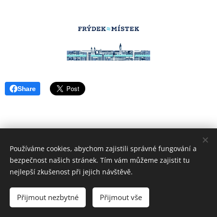
Share
Používáme cookies, abychom zajistili správné fungování a
bezpečnost našich stránek. Tím vám můžeme zajistit tu
nejlepší zkušenost při jejich návštěvě.
© 2022 Klauni z Balónkova
Přijmout nezbytné
Přijmout vše
Vytvořeno službou
Webnode
Cookies