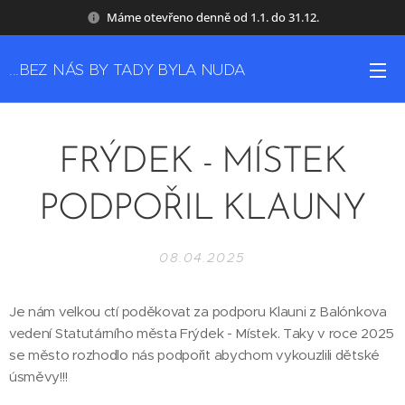
Máme otevřeno denně od 1.1. do 31.12.
...BEZ NÁS BY TADY BYLA NUDA
FRÝDEK - MÍSTEK
PODPOŘIL KLAUNY
08.04.2025
Je nám velkou ctí poděkovat za podporu Klauni z Balónkova
vedení Statutárního města Frýdek - Místek. Taky v roce 2025
se město rozhodlo nás podpořit abychom vykouzlili dětské
úsměvy!!!