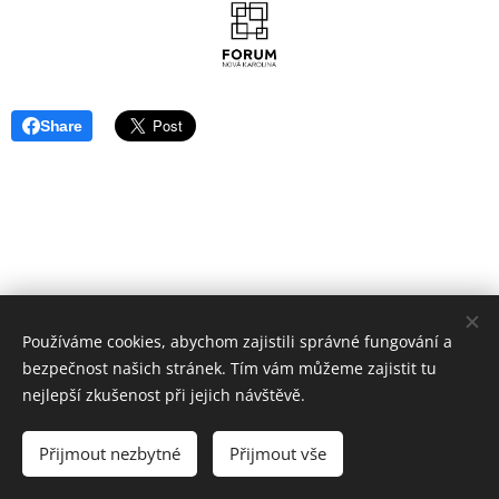
Share
Používáme cookies, abychom zajistili správné fungování a
bezpečnost našich stránek. Tím vám můžeme zajistit tu
nejlepší zkušenost při jejich návštěvě.
© 2022 Klauni z Balónkova
Přijmout nezbytné
Přijmout vše
Vytvořeno službou
Webnode
Cookies