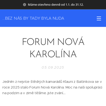
Máme otevřeno denně od 1.1. do 31.12.
...BEZ NÁS BY TADY BYLA NUDA
FORUM NOVÁ
KAROLÍNA
05.09.2025
Jedním z nejvíce štědrých kamarádů Klauni z Balónkova se v
roce 2025 stalo Forum Nová Karolina. Moc na naši spolupráci
na podzim a v zimě těšíme. jste zvání....